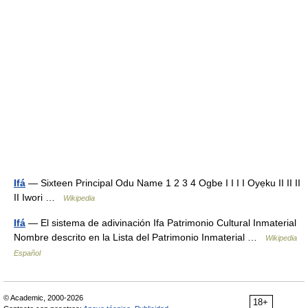
Ifá
— Sixteen Principal Odu Name 1 2 3 4 Ogbe I I I I Oyẹku II II II
II Iwori …
Wikipedia
Ifá
— El sistema de adivinación Ifa Patrimonio Cultural Inmaterial
Nombre descrito en la Lista del Patrimonio Inmaterial …
Wikipedia
Español
© Academic, 2000-2026
18+