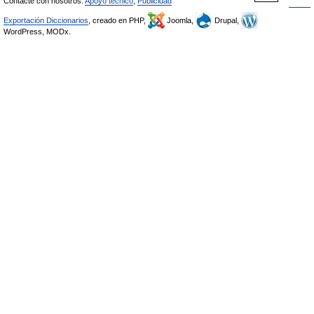
Contacte con nosotros:
Apoyo técnico
,
Publicidad
Exportación Diccionarios
, creado en PHP,
Joomla,
Drupal,
WordPress, MODx.