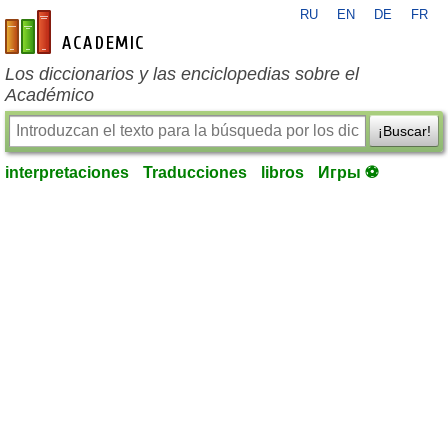
RU
EN
DE
FR
es-academic.com
Los diccionarios y las enciclopedias sobre el
Académico
¡Buscar!
interpretaciones
Traducciones
libros
Игры ⚽