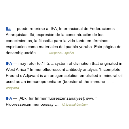
Ifa
— puede referirse a: IFA, Internacional de Federaciones
Anarquistas. Ifá, expresión de la concentración de los
conocimientos, la filosofía para la vida tanto en términos
espirituales como materiales del pueblo yoruba. Esta página de
desambiguación… …
Wikipedia Español
IFA
— may refer to:* Ifá, a system of divination that originated in
West Africa * Immunofluorescent antibody analysis *Incomplete
Freund s Adjuvant is an antigen solution emulsified in mineral oil,
used as an immunopotentiator (booster of the immune… …
Wikipedia
IFA
— [Abk. für Immunfluoreszenzanalyse]: svw. ↑
Fluoreszenzimmunoassay …
Universal-Lexikon